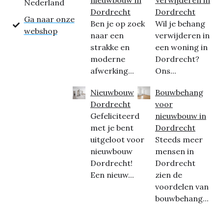
Nederland
Dordrecht
Dordrecht
Ga naar onze
Ben je op zoek
Wil je behang
webshop
naar een
verwijderen in
strakke en
een woning in
moderne
Dordrecht?
afwerking...
Ons...
Nieuwbouw
Bouwbehang
Dordrecht
voor
Gefeliciteerd
nieuwbouw in
met je bent
Dordrecht
uitgeloot voor
Steeds meer
nieuwbouw
mensen in
Dordrecht!
Dordrecht
Een nieuw...
zien de
voordelen van
bouwbehang...