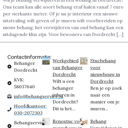
Wil je behang verwijderen in een woning in Dordrecht?
Ons team kan alle soort behang eraf halen vanaf 7 euro
per vierkante meter. Of je nu je interieur een nieuwe
uitstraling wilt geven of je muren wilt voorbereiden op
nieuw behang, het verwijderen van oud behang kan een
uitdagende klus zijn. Voor bewoners van Dordrecht […]
Contactinformatie:
Werkgebied
Stucbehang
Behanger
van Behanger
voor
Dordrecht
Dordrecht
nieuwbouw in
KVK:
Wilt u een
Dordrecht
58037640
behanger
Ben je op zoek
inhuren in
naar een
info@behangservice.nl
Dordrecht?
manier om je
Hoofdkantoor:
Dit is het...
muren...
030-2072303
Renostuc voor
Behang
Behangservice
nieuwbouw in
Verwijderen in