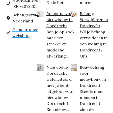
Hoofdkantoor:
Dit is het...
muren...
030-2072303
Renostuc voor
Behang
Behangservice
nieuwbouw in
Verwijderen in
Nederland
Dordrecht
Dordrecht
Ga naar onze
Ben je op zoek
Wil je behang
webshop
naar een
verwijderen in
strakke en
een woning in
moderne
Dordrecht?
afwerking...
Ons...
Nieuwbouw
Bouwbehang
Dordrecht
voor
Gefeliciteerd
nieuwbouw in
met je bent
Dordrecht
uitgeloot voor
Steeds meer
nieuwbouw
mensen in
Dordrecht!
Dordrecht
Een nieuw...
zien de