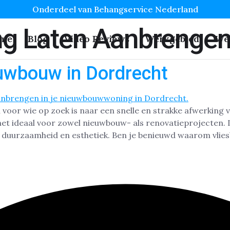
Onderdeel van Behangservice Nederland
ng Laten Aanbrenge
me
Blog
Video Reviews
Werkgebied
We
uwbouw in Dordrecht
voor wie op zoek is naar een snelle en strakke afwerking 
het ideaal voor zowel nieuwbouw- als renovatieprojecten.
 duurzaamheid en esthetiek. Ben je benieuwd waarom vlie