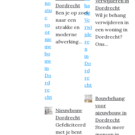
Verwijderen in
Dordrecht
Dordrecht
Ben je op zoek
Wil je behang
naar een
verwijderen in
strakke en
een woning in
moderne
Dordrecht?
afwerking...
Ons...
Bouwbehang
voor
Nieuwbouw
nieuwbouw in
Dordrecht
Dordrecht
Gefeliciteerd
Steeds meer
met je bent
mensen in