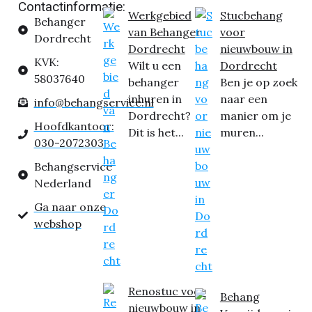
Contactinformatie:
Werkgebied
Stucbehang
Behanger
van Behanger
voor
Dordrecht
Dordrecht
nieuwbouw in
KVK:
Wilt u een
Dordrecht
58037640
behanger
Ben je op zoek
inhuren in
naar een
info@behangservice.nl
Dordrecht?
manier om je
Hoofdkantoor:
Dit is het...
muren...
030-2072303
Behangservice
Nederland
Ga naar onze
webshop
Renostuc voor
Behang
nieuwbouw in