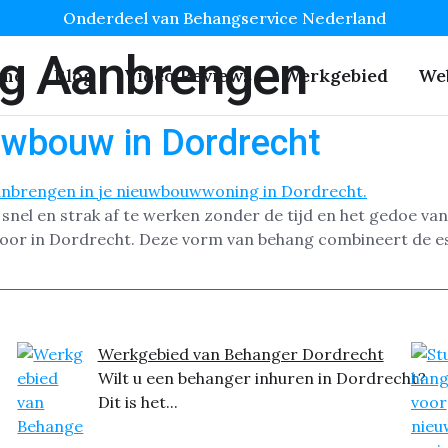
Onderdeel van Behangservice Nederland
g Aanbrengen
me
Blog
Video Reviews
Werkgebied
We
uwbouw in Dordrecht
nel en strak af te werken zonder de tijd en het gedoe van
toor in Dordrecht. Deze vorm van behang combineert de e
Werkgebied van Behanger Dordrecht
Wilt u een behanger inhuren in Dordrecht?
Dit is het...