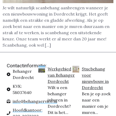
Je wilt natuurlijk scanbehang aanbrengen wanneer je
een nieuwbouwwoning in Dordrecht krijgt. Het geeft
namelijk een strakke en gladde afwerking. Als je op
zoek bent naar een manier om je muren duurzaam en
strak af te werken, is scanbehang een uitstekende
keuze. Onze team werkt er al meer dan 20 jaar mee!
Scanbehang, ook wel […]
Contactinformatie:
Werkgebied
Stucbehang
Behanger
van Behanger
voor
Dordrecht
Dordrecht
nieuwbouw in
KVK:
Wilt u een
Dordrecht
58037640
behanger
Ben je op zoek
inhuren in
naar een
info@behangservice.nl
Dordrecht?
manier om je
Hoofdkantoor:
Dit is het...
muren...