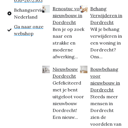
030-2072303
Renostuc voor
Behang
Behangservice
nieuwbouw in
Verwijderen in
Nederland
Dordrecht
Dordrecht
Ga naar onze
Ben je op zoek
Wil je behang
webshop
naar een
verwijderen in
strakke en
een woning in
moderne
Dordrecht?
afwerking...
Ons...
Nieuwbouw
Bouwbehang
Dordrecht
voor
Gefeliciteerd
nieuwbouw in
met je bent
Dordrecht
uitgeloot voor
Steeds meer
nieuwbouw
mensen in
Dordrecht!
Dordrecht
Een nieuw...
zien de
voordelen van