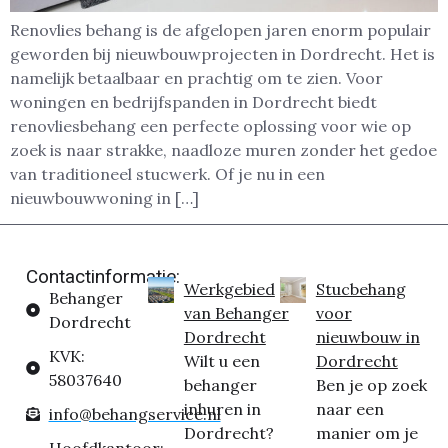
Renovlies behang is de afgelopen jaren enorm populair
geworden bij nieuwbouwprojecten in Dordrecht. Het is
namelijk betaalbaar en prachtig om te zien. Voor
woningen en bedrijfspanden in Dordrecht biedt
renovliesbehang een perfecte oplossing voor wie op
zoek is naar strakke, naadloze muren zonder het gedoe
van traditioneel stucwerk. Of je nu in een
nieuwbouwwoning in […]
Contactinformatie:
Werkgebied
Stucbehang
Behanger
van Behanger
voor
Dordrecht
Dordrecht
nieuwbouw in
KVK:
Wilt u een
Dordrecht
58037640
behanger
Ben je op zoek
inhuren in
naar een
info@behangservice.nl
Dordrecht?
manier om je