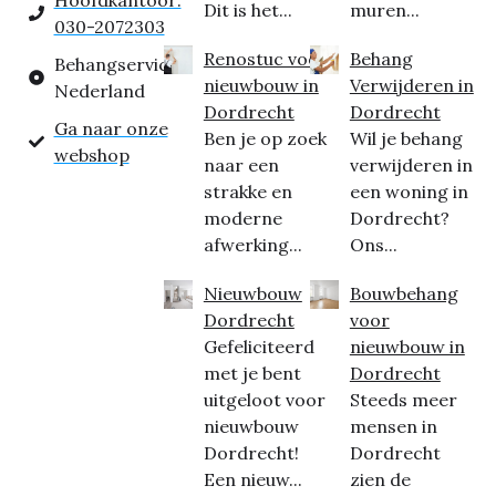
Hoofdkantoor:
Dit is het...
muren...
030-2072303
Renostuc voor
Behang
Behangservice
nieuwbouw in
Verwijderen in
Nederland
Dordrecht
Dordrecht
Ga naar onze
Ben je op zoek
Wil je behang
webshop
naar een
verwijderen in
strakke en
een woning in
moderne
Dordrecht?
afwerking...
Ons...
Nieuwbouw
Bouwbehang
Dordrecht
voor
Gefeliciteerd
nieuwbouw in
met je bent
Dordrecht
uitgeloot voor
Steeds meer
nieuwbouw
mensen in
Dordrecht!
Dordrecht
Een nieuw...
zien de