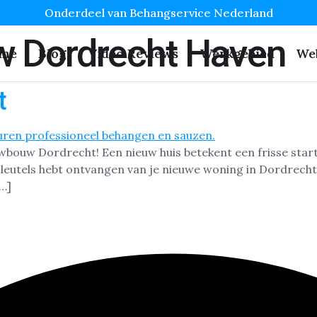
Onderdeel van Behangservice Nederland
 Dordrecht Haven
me
Blog
Video Reviews
Werkgebied
We
t
wbouw Dordrecht! Een nieuw huis betekent een frisse start,
sleutels hebt ontvangen van je nieuwe woning in Dordrecht,
[…]