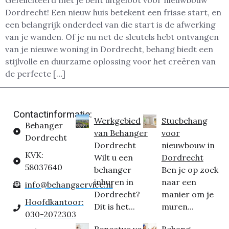
Gefeliciteerd met je bent uitgeloot voor nieuwbouw
Dordrecht! Een nieuw huis betekent een frisse start, en
een belangrijk onderdeel van die start is de afwerking
van je wanden. Of je nu net de sleutels hebt ontvangen
van je nieuwe woning in Dordrecht, behang biedt een
stijlvolle en duurzame oplossing voor het creëren van
de perfecte […]
Contactinformatie:
Werkgebied
Stucbehang
Behanger
van Behanger
voor
Dordrecht
Dordrecht
nieuwbouw in
KVK:
Wilt u een
Dordrecht
58037640
behanger
Ben je op zoek
inhuren in
naar een
info@behangservice.nl
Dordrecht?
manier om je
Hoofdkantoor:
Dit is het...
muren...
030-2072303
Renostuc voor
Behang