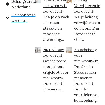
Behangservice
nieuwbouw in
Verwijderen in
Nederland
Dordrecht
Dordrecht
Ga naar onze
Ben je op zoek
Wil je behang
webshop
naar een
verwijderen in
strakke en
een woning in
moderne
Dordrecht?
afwerking...
Ons...
Nieuwbouw
Bouwbehang
Dordrecht
voor
Gefeliciteerd
nieuwbouw in
met je bent
Dordrecht
uitgeloot voor
Steeds meer
nieuwbouw
mensen in
Dordrecht!
Dordrecht
Een nieuw...
zien de
voordelen van
bouwbehang...