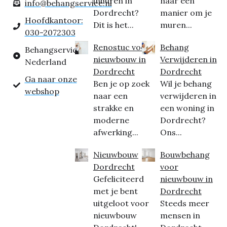
inhuren in
naar een
info@behangservice.nl
Dordrecht?
manier om je
Hoofdkantoor:
Dit is het...
muren...
030-2072303
Renostuc voor
Behang
Behangservice
nieuwbouw in
Verwijderen in
Nederland
Dordrecht
Dordrecht
Ga naar onze
Ben je op zoek
Wil je behang
webshop
naar een
verwijderen in
strakke en
een woning in
moderne
Dordrecht?
afwerking...
Ons...
Nieuwbouw
Bouwbehang
Dordrecht
voor
Gefeliciteerd
nieuwbouw in
met je bent
Dordrecht
uitgeloot voor
Steeds meer
nieuwbouw
mensen in