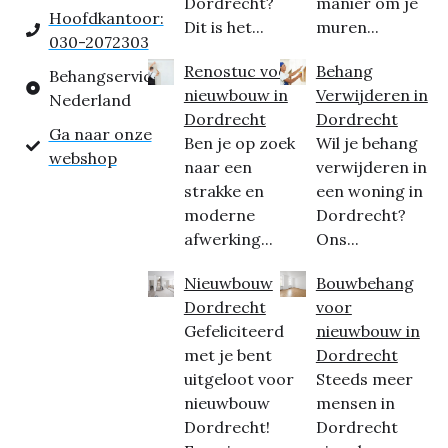
Dordrecht?
manier om je
Hoofdkantoor:
Dit is het...
muren...
030-2072303
Renostuc voor
Behang
Behangservice
nieuwbouw in
Verwijderen in
Nederland
Dordrecht
Dordrecht
Ga naar onze
Ben je op zoek
Wil je behang
webshop
naar een
verwijderen in
strakke en
een woning in
moderne
Dordrecht?
afwerking...
Ons...
Nieuwbouw
Bouwbehang
Dordrecht
voor
Gefeliciteerd
nieuwbouw in
met je bent
Dordrecht
uitgeloot voor
Steeds meer
nieuwbouw
mensen in
Dordrecht!
Dordrecht