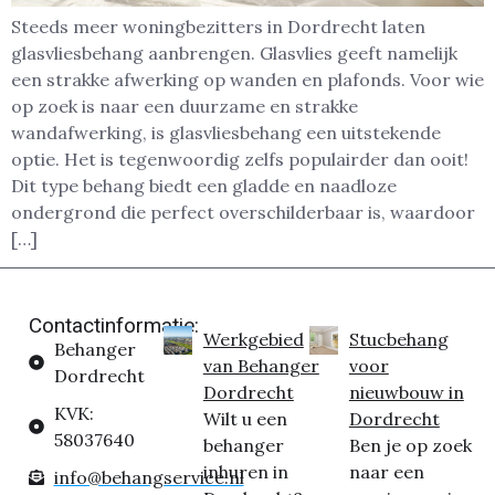
Steeds meer woningbezitters in Dordrecht laten
glasvliesbehang aanbrengen. Glasvlies geeft namelijk
een strakke afwerking op wanden en plafonds. Voor wie
op zoek is naar een duurzame en strakke
wandafwerking, is glasvliesbehang een uitstekende
optie. Het is tegenwoordig zelfs populairder dan ooit!
Dit type behang biedt een gladde en naadloze
ondergrond die perfect overschilderbaar is, waardoor
[…]
Contactinformatie:
Werkgebied
Stucbehang
Behanger
van Behanger
voor
Dordrecht
Dordrecht
nieuwbouw in
KVK:
Wilt u een
Dordrecht
58037640
behanger
Ben je op zoek
inhuren in
naar een
info@behangservice.nl