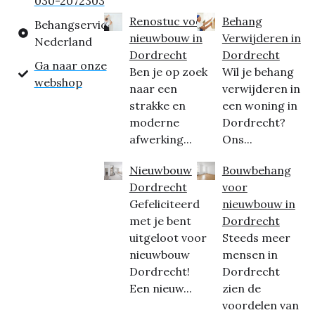
030-2072303
Renostuc voor
Behang
Behangservice
nieuwbouw in
Verwijderen in
Nederland
Dordrecht
Dordrecht
Ga naar onze
Ben je op zoek
Wil je behang
webshop
naar een
verwijderen in
strakke en
een woning in
moderne
Dordrecht?
afwerking...
Ons...
Nieuwbouw
Bouwbehang
Dordrecht
voor
Gefeliciteerd
nieuwbouw in
met je bent
Dordrecht
uitgeloot voor
Steeds meer
nieuwbouw
mensen in
Dordrecht!
Dordrecht
Een nieuw...
zien de
voordelen van