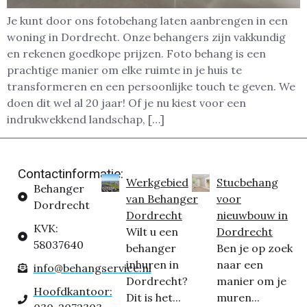
Je kunt door ons fotobehang laten aanbrengen in een
woning in Dordrecht. Onze behangers zijn vakkundig
en rekenen goedkope prijzen. Foto behang is een
prachtige manier om elke ruimte in je huis te
transformeren en een persoonlijke touch te geven. We
doen dit wel al 20 jaar! Of je nu kiest voor een
indrukwekkend landschap, […]
Contactinformatie:
Werkgebied
Stucbehang
Behanger
van Behanger
voor
Dordrecht
Dordrecht
nieuwbouw in
KVK:
Wilt u een
Dordrecht
58037640
behanger
Ben je op zoek
inhuren in
naar een
info@behangservice.nl
Dordrecht?
manier om je
Hoofdkantoor:
Dit is het...
muren...