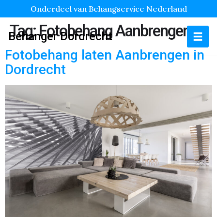
Onderdeel van Behangservice Nederland
Tag:
Fotobehang Aanbrengen
Behanger Dordrecht
Fotobehang laten Aanbrengen in
Dordrecht