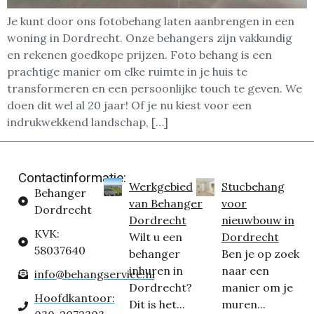
Je kunt door ons fotobehang laten aanbrengen in een
woning in Dordrecht. Onze behangers zijn vakkundig
en rekenen goedkope prijzen. Foto behang is een
prachtige manier om elke ruimte in je huis te
transformeren en een persoonlijke touch te geven. We
doen dit wel al 20 jaar! Of je nu kiest voor een
indrukwekkend landschap, […]
Contactinformatie:
Werkgebied
Stucbehang
Behanger
van Behanger
voor
Dordrecht
Dordrecht
nieuwbouw in
KVK:
Wilt u een
Dordrecht
58037640
behanger
Ben je op zoek
inhuren in
naar een
info@behangservice.nl
Dordrecht?
manier om je
Hoofdkantoor:
Dit is het...
muren...