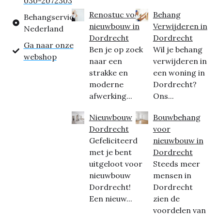
030-2072303
Renostuc voor
Behang
Behangservice
nieuwbouw in
Verwijderen in
Nederland
Dordrecht
Dordrecht
Ga naar onze
Ben je op zoek
Wil je behang
webshop
naar een
verwijderen in
strakke en
een woning in
moderne
Dordrecht?
afwerking...
Ons...
Nieuwbouw
Bouwbehang
Dordrecht
voor
Gefeliciteerd
nieuwbouw in
met je bent
Dordrecht
uitgeloot voor
Steeds meer
nieuwbouw
mensen in
Dordrecht!
Dordrecht
Een nieuw...
zien de
voordelen van