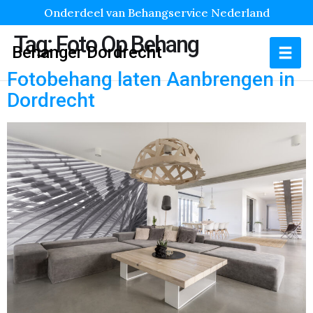
Onderdeel van Behangservice Nederland
Tag:
Foto Op Behang
Behanger Dordrecht
Fotobehang laten Aanbrengen in
Dordrecht