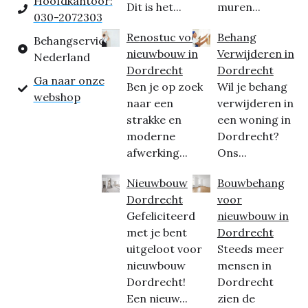
Hoofdkantoor:
Dit is het...
muren...
030-2072303
Renostuc voor
Behang
Behangservice
nieuwbouw in
Verwijderen in
Nederland
Dordrecht
Dordrecht
Ga naar onze
Ben je op zoek
Wil je behang
webshop
naar een
verwijderen in
strakke en
een woning in
moderne
Dordrecht?
afwerking...
Ons...
Nieuwbouw
Bouwbehang
Dordrecht
voor
Gefeliciteerd
nieuwbouw in
met je bent
Dordrecht
uitgeloot voor
Steeds meer
nieuwbouw
mensen in
Dordrecht!
Dordrecht
Een nieuw...
zien de